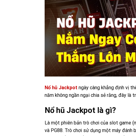
Nổ hũ Jackpot
ngày càng khẳng định vị th
năm không ngần ngại chia sẻ rằng, đây là t
Nổ hũ Jackpot là gì?
Là một phiên bản trò chơi của slot game 
và PG88. Trò chơi sử dụng một máy đánh bạ