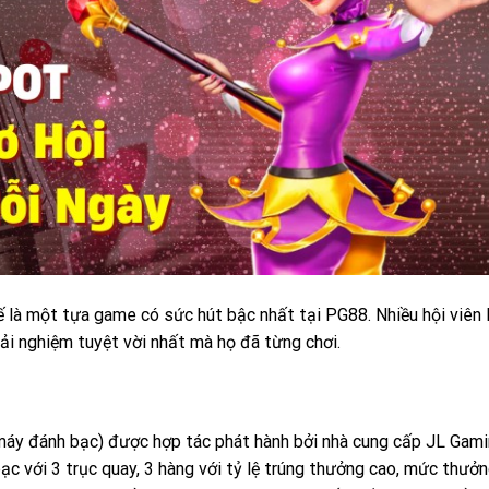
ế là một tựa game có sức hút bậc nhất tại PG88. Nhiều hội viên 
rải nghiệm tuyệt vời nhất mà họ đã từng chơi.
(máy đánh bạc) được hợp tác phát hành bởi nhà cung cấp JL Gam
c với 3 trục quay, 3 hàng với tỷ lệ trúng thưởng cao, mức thưở