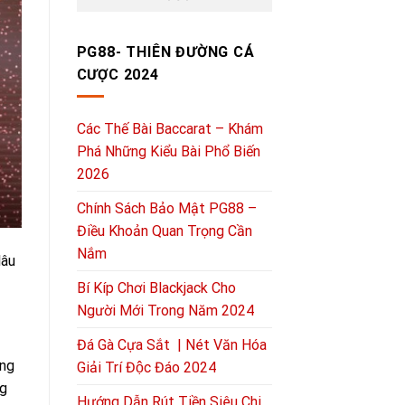
PG88- THIÊN ĐƯỜNG CÁ
CƯỢC 2024
Các Thế Bài Baccarat – Khám
Phá Những Kiểu Bài Phổ Biến
2026
Chính Sách Bảo Mật PG88 –
Điều Khoản Quan Trọng Cần
Nắm
lâu
Bí Kíp Chơi Blackjack Cho
Người Mới Trong Năm 2024
Đá Gà Cựa Sắt | Nét Văn Hóa
ing
Giải Trí Độc Đáo 2024
ng
Hướng Dẫn Rút Tiền Siêu Chi