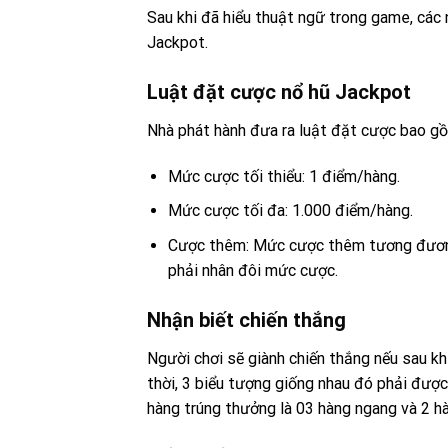
Sau khi đã hiểu thuật ngữ trong game, các nú
Jackpot.
Luật đặt cược nổ hũ Jackpot
Nhà phát hành đưa ra luật đặt cược bao gồ
Mức cược tối thiểu: 1 điểm/hàng.
Mức cược tối đa: 1.000 điểm/hàng.
Cược thêm: Mức cược thêm tương đương 
phải nhân đôi mức cược.
Nhận biết chiến thắng
Người chơi sẽ giành chiến thắng nếu sau kh
thời, 3 biểu tượng giống nhau đó phải đượ
hàng trúng thưởng là 03 hàng ngang và 2 hà