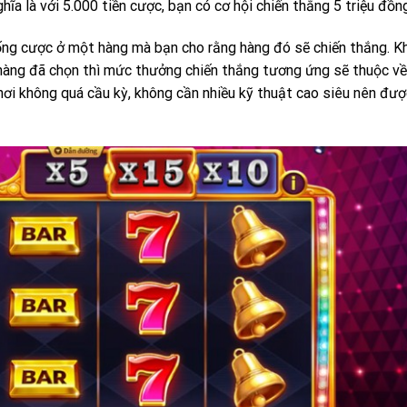
ĩa là với 5.000 tiền cược, bạn có cơ hội chiến thắng 5 triệu đồn
ống cược ở một hàng mà bạn cho rằng hàng đó sẽ chiến thắng. Kh
 hàng đã chọn thì mức thưởng chiến thắng tương ứng sẽ thuộc về
chơi không quá cầu kỳ, không cần nhiều kỹ thuật cao siêu nên đượ