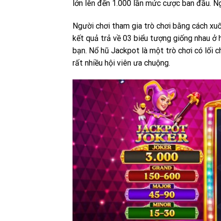
lớn lên đến 1.000 lần mức cược ban đầu. Ngh
Người chơi tham gia trò chơi bằng cách xu
kết quả trả về 03 biểu tượng giống nhau ở
bạn. Nổ hũ Jackpot là một trò chơi có lối 
rất nhiều hội viên ưa chuộng.