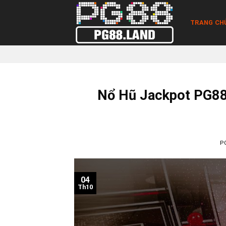
Skip
to
TRANG CH
content
Nổ Hũ Jackpot PG88
P
04
Th10