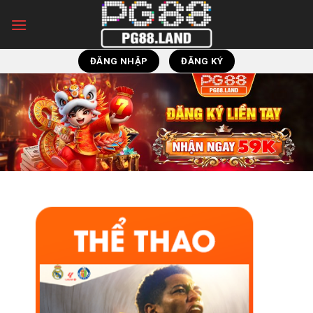
Skip
to
content
ĐĂNG NHẬP
ĐĂNG KÝ