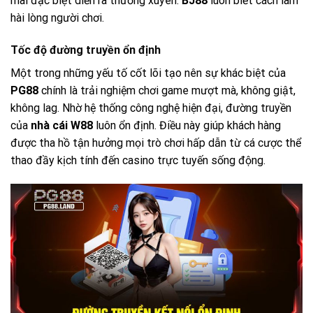
mãi đặc biệt diễn ra thường xuyên.
BJ88
luôn biết cách làm
hài lòng người chơi.
Tốc độ đường truyền ổn định
Một trong những yếu tố cốt lõi tạo nên sự khác biệt của
PG88
chính là trải nghiệm chơi game mượt mà, không giật,
không lag. Nhờ hệ thống công nghệ hiện đại, đường truyền
của
nhà cái W88
luôn ổn định. Điều này giúp khách hàng
được tha hồ tận hưởng mọi trò chơi hấp dẫn từ cá cược thể
thao đầy kịch tính đến casino trực tuyến sống động.