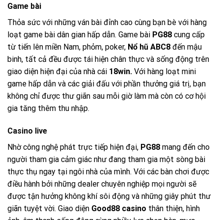
Game bài
Thỏa sức với những ván bài đỉnh cao cùng bạn bè với hàng
loạt game bài dân gian hấp dẫn
. Game bài
PG88
cung cấp
từ tiến lên miền Nam, phỏm, poker,
Nổ hũ ABC8
đến mậu
binh, tất cả đều được tái hiện chân thực và sống động trên
giao diện hiện đại của nhà cái
18win.
Với hàng loạt mini
game hấp dẫn và các giải đấu với phần thưởng giá trị, bạn
không chỉ được thư giãn sau mỗi giờ làm mà còn có cơ hội
gia tăng thêm thu nhập.
Casino live
Nhờ công nghệ phát trực tiếp hiện đại,
PG88
mang đến cho
người tham gia cảm giác như đang tham gia một sòng bài
thực thụ ngay tại ngôi nhà của mình. Với các bàn chơi được
điều hành bởi những dealer chuyên nghiệp mọi người sẽ
được tận hưởng không khí sôi động và những giây phút thư
giãn tuyệt vời.
Giao diện
Good88 casino
thân thiện, hình