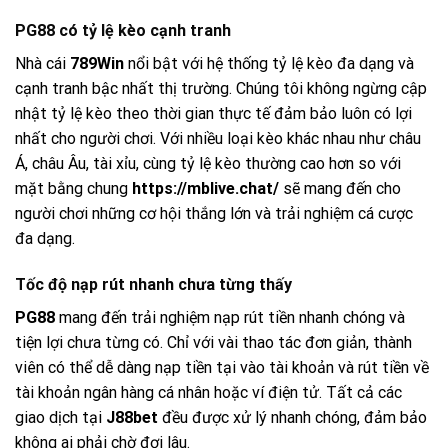
PG88 có tỷ lệ kèo cạnh tranh
Nhà cái
789Win
nổi bật với hệ thống tỷ lệ kèo đa dạng và
cạnh tranh bậc nhất thị trường. Chúng tôi không ngừng cập
nhật tỷ lệ kèo theo thời gian thực tế đảm bảo luôn có lợi
nhất cho người chơi. Với nhiều loại kèo khác nhau như châu
Á, châu Âu, tài xỉu, cùng tỷ lệ kèo thường cao hơn so với
mặt bằng chung
https://mblive.chat/
sẽ mang đến cho
người chơi những cơ hội thắng lớn và trải nghiệm cá cược
đa dạng.
Tốc độ nạp rút nhanh chưa từng thấy
PG88
mang đến trải nghiệm nạp rút tiền nhanh chóng và
tiện lợi chưa từng có. Chỉ với vài thao tác đơn giản, thành
viên có thể dễ dàng nạp tiền tại vào tài khoản và rút tiền về
tài khoản ngân hàng cá nhân hoặc ví điện tử. Tất cả các
giao dịch tại
J88bet
đều được xử lý nhanh chóng, đảm bảo
không ai phải chờ đợi lâu.