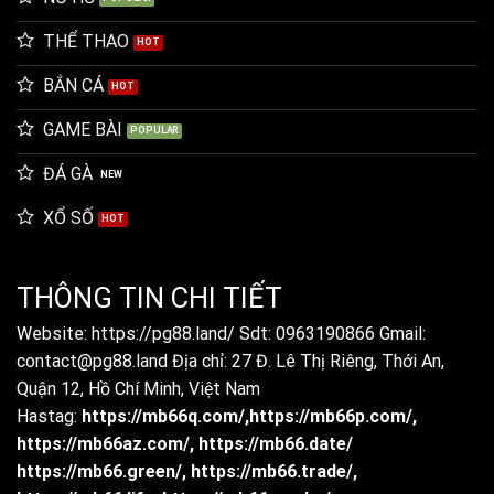
THỂ THAO
BẮN CÁ
GAME BÀI
ĐÁ GÀ
XỔ SỐ
THÔNG TIN CHI TIẾT
Website: https://pg88.land/ Sdt: 0963190866 Gmail:
contact@pg88.land
Địa chỉ: 27 Đ. Lê Thị Riêng, Thới An,
Quận 12, Hồ Chí Minh, Việt Nam
Hastag:
https://mb66q.com/
,
https://mb66p.com/
,
https://mb66az.com/
,
https://mb66.date/
https://mb66.green/
,
https://mb66.trade/
,