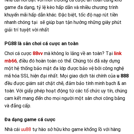
game đa dạng, tỷ lệ kèo hấp dẫn và nhiều chương trình
khuyến mãi hấp dẫn khác. Đặc biệt, tốc độ nạp rút tiền
nhanh chóng tại
sẽ giúp bạn tận hưởng những giây phút
giải trí tuyệt vời nhất
PG88 là sân chơi cá cược an toàn
Chơi cá cược
88vv
mà không lo lắng về an toàn? Tại
link
mb66
, điều đó hoàn toàn có thể. Chúng tôi đã xây dựng
một hệ thống bảo mật đa lớp được bảo vệ bởi công nghệ
mã hóa SSL hiện đại nhất. Mọi giao dịch tài chính của
u 888
đều được giám sát chặt chẽ, đảm bảo tính minh bạch & an
toàn. Với giấy phép hoạt động từ các tổ chức uy tín, chúng
cam kết mang đến cho mọi người một sân chơi công bằng
và đẳng cấp.
Đa dạng game cá cược
Nhà cái
uu88
tự hào sở hữu kho game khổng lồ với hàng