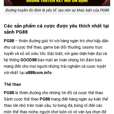
Đường truyền ổn định là yếu tố tạo nên sự khác biệt của PG88
Các sản phẩm cá cược được yêu thích nhất tại
sảnh PG88
PG88
– thiên đường giải trí với hàng ngàn trò chơi hấp dẫn
như cá cược thể thao, game bài đổi thưởng, casino trực
tuyến và xổ số siêu tốc. Đặc biệt, với giao diện hiện đại và
hệ thống
GOOD88
bảo mật an toàn chúng tôi đảm bảo
mang đến cho mọi người những trải nghiệm cá cược tuyệt
vời nhất tại
u888com.info
.
Thể thao
PG88
là thiên đường cho những tín đồ cá cược thể thao.
Sảnh cược thể thao
PG88
mang đến hàng ngàn sự kiện thể
thao lớn nhỏ trên toàn cầu, từ bóng đá, bóng rổ đến các
môn thể thao niche, người chơi luôn có vô vàn lựa chọn để