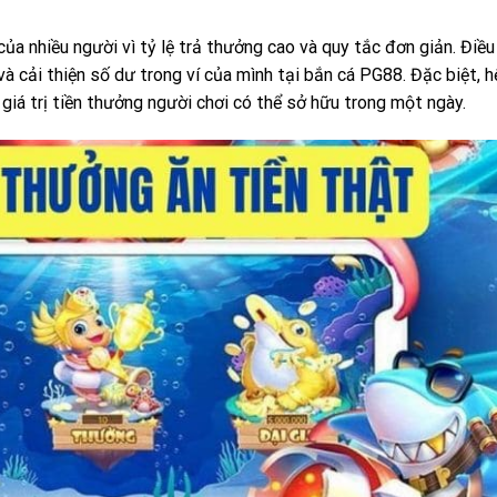
ủa nhiều người vì tỷ lệ trả thưởng cao và quy tắc đơn giản. Điều
à cải thiện số dư trong ví của mình tại bắn cá PG88. Đặc biệt, h
giá trị tiền thưởng người chơi có thể sở hữu trong một ngày.