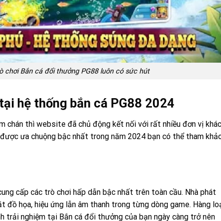
 trò chơi Bắn cá đổi thưởng PG88 luôn có sức hút
tại hệ thống bắn cá PG88 2024
 chán thì website đã chủ động kết nối với rất nhiều đơn vị khá
và được ưa chuộng bậc nhất trong năm 2024 bạn có thể tham khả
ung cấp các trò chơi hấp dẫn bậc nhất trên toàn cầu. Nhà phát
ặt đồ họa, hiệu ứng lẫn âm thanh trong từng dòng game. Hàng lo
h trải nghiệm tại Bắn cá đổi thưởng của bạn ngày càng trở nên