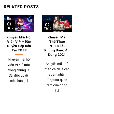
RELATED POSTS
01
02
Th10
Th10
Khuyến Mãi Hội
Khuyến Mãi
Viên VIP – Đặc
Thể Thao
Quyền Hấp Dẫn
PG88 Siêu
Tại PG88
Khủng Đang Áp
Dụng 2024
Khuyến mãi hội
Khuyến mãi thể
viên VIP là một
thao chính là các
trong những ưu
event nhận
đãi độc quyền
được sự quan
siêu hấp [...]
tâm của đông
[...]