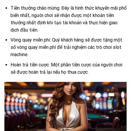
Tiền thưởng chào mừng: Đây là hình thức khuyến mãi phổ
biến nhất, người chơi sẽ nhận được một khoản tiền
thưởng nhất định khi tạo tài khoản và thực hiện giao
dịch đầu tiên.
Vòng quay miễn phí: Quý khách hàng sẽ được tặng một
số vòng quay miễn phí để trải nghiệm các trò chơi slot
machine.
Hoàn trả tiền cược: Một phần tiền cược của người chơi
sẽ được hoàn trả lại nếu họ thua cược.