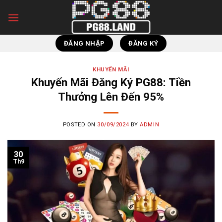
Skip
to
content
ĐĂNG NHẬP
ĐĂNG KÝ
KHUYẾN MÃI
Khuyến Mãi Đăng Ký PG88: Tiền
Thưởng Lên Đến 95%
POSTED ON
30/09/2024
BY
ADMIN
30
Th9