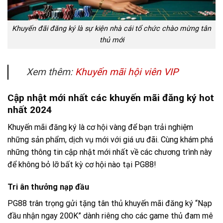
Khuyến đãi đăng ký là sự kiện nhà cái tổ chức chào mừng tân
thủ mới
Xem thêm:
Khuyến mãi hội viên VIP
Cập nhật mới nhất các khuyến mãi đăng ký hot
nhất 2024
Khuyến mãi đăng ký là cơ hội vàng để bạn trải nghiệm
những sản phẩm, dịch vụ mới với giá ưu đãi. Cùng khám phá
những thông tin cập nhật mới nhất về các chương trình này
để không bỏ lỡ bất kỳ cơ hội nào tại PG88!
Tri ân thưởng nạp đầu
PG88 trân trọng gửi tặng tân thủ khuyến mãi đăng ký “Nạp
đầu nhận ngay 200K” dành riêng cho các game thủ đam mê