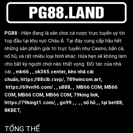
PG88
- Hiện đang là sân chơi cá cược trực tuyến uy tín
top đầu tại khu vực Châu Á. Tại đây cung cấp hầu hết
những sản phẩm giải trí trực tuyến như Casino, bắn cá,
nổ hũ, và rất nhiều loại hình khác. Hứa hẹn sẽ không làm
cho bất kỳ người chơi nào thất vọng. Đối tác của nhà
cái:
,
mb66
, ,
ok365.center
,
kèo nhà cái
chuẩn
,
https://88clb.rsvp/
,
789wincom.art
,
https://69vn96.com/
,
,
u888
,
,
MB66 COM
,
MB66
COM
,
MB66 COM
,
MB66 COM
,
79king link
,
https://79kingt1.com/
, ,
go99
, , , ,
nổ hũ
,
,
tại bet88
,
8KBET
,
TỔNG THỂ