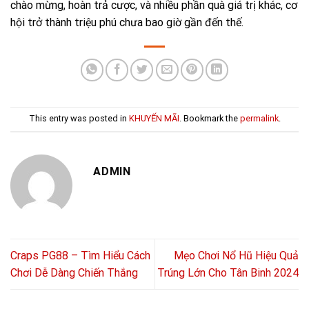
chào mừng, hoàn trả cược, và nhiều phần quà giá trị khác, cơ
hội trở thành triệu phú chưa bao giờ gần đến thế.
This entry was posted in
KHUYẾN MÃI
. Bookmark the
permalink
.
ADMIN
Craps PG88 – Tìm Hiểu Cách
Mẹo Chơi Nổ Hũ Hiệu Quả
Chơi Dễ Dàng Chiến Thắng
Trúng Lớn Cho Tân Binh 2024