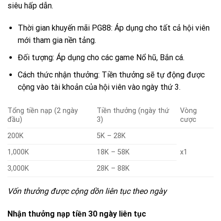
siêu hấp dẫn.
Thời gian khuyến mãi PG88: Áp dụng cho tất cả hội viên
mới tham gia nền tảng.
Đối tượng: Áp dụng cho các game Nổ hũ, Bắn cá.
Cách thức nhận thưởng: Tiền thưởng sẽ tự động được
cộng vào tài khoản của hội viên vào ngày thứ 3.
Tổng tiền nạp (2 ngày
Tiền thưởng (ngày thứ
Vòng
đầu)
3)
cược
200K
5K – 28K
1,000K
18K – 58K
x1
3,000K
28K – 88K
Vốn thưởng được cộng dồn liên tục theo ngày
Nhận thưởng nạp tiền 30 ngày liên tục