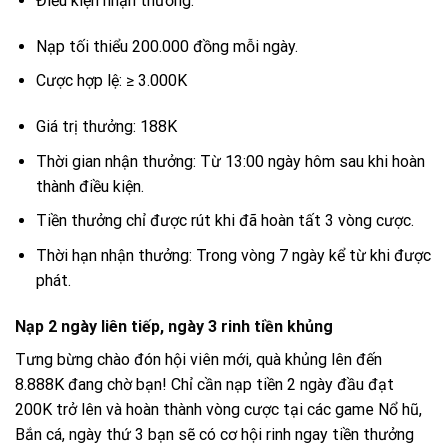
Điều kiện nhận thưởng:
Nạp tối thiểu 200.000 đồng mỗi ngày.
Cược hợp lệ: ≥ 3.000K
Giá trị thưởng: 188K
Thời gian nhận thưởng: Từ 13:00 ngày hôm sau khi hoàn
thành điều kiện.
Tiền thưởng chỉ được rút khi đã hoàn tất 3 vòng cược.
Thời hạn nhận thưởng: Trong vòng 7 ngày kể từ khi được
phát.
Nạp 2 ngày liên tiếp, ngày 3 rinh tiền khủng
Tưng bừng chào đón hội viên mới, quà khủng lên đến
8.888K đang chờ bạn! Chỉ cần nạp tiền 2 ngày đầu đạt
200K trở lên và hoàn thành vòng cược tại các game Nổ hũ,
Bắn cá, ngày thứ 3 bạn sẽ có cơ hội rinh ngay tiền thưởng